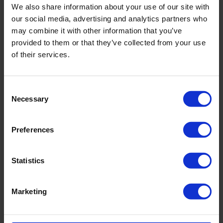
We also share information about your use of our site with
MEER LEZEN
our social media, advertising and analytics partners who
may combine it with other information that you’ve
provided to them or that they’ve collected from your use
of their services.
Consent
Necessary
Selection
Preferences
Statistics
Legionellabestrijding in de luchtvaartindustrie
Sinds 2003 worden de producten van Roam
Marketing
Technology gebruikt om de hygiëne te handhaven in
het huishoudelijke warm- en koudwatersysteem van