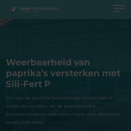
ROAM
TECHNOLOGY
Terug naar hoofdmenu
Terug naar hoofdmenu
Terug naar hoofdmenu
Terug naar hoofdmenu
Agro Solutions
Livestock Solutions
Industrial Applications
Medical Support
Industrieën
Industrie
Toepassingen
Kenniscentrum
Weerbaarheid van
Producten
Producten
Producten
Producten Medical Support
paprika’s versterken met
Alle cases
Alle cases
Alle cases
All cases
Sili-Fert P
Een van de grootste hardnekkige problemen in
zowel de tomaten- als de paprikateelt is
bloesemeinderot, vaak veroorzaakt door abiotische
stress zoals hitte.