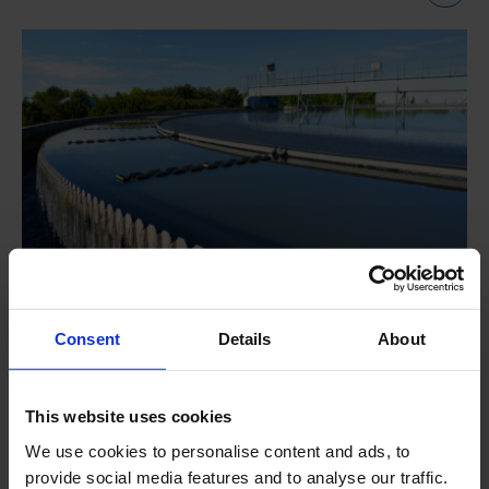
Drinkwaterbehandeling in Killaloe
Consent
Details
About
Een drinkwaterzuiveringsinstallatie in Killaloe streeft
ernaar veilig drinkwater te leveren en kiest ervoor
This website uses cookies
producten te gebruiken die het milieu niet schaden.
We use cookies to personalise content and ads, to
provide social media features and to analyse our traffic.