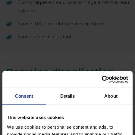
Économique en eau, convient également à l'eau
calcaire
Sans EDTA, sans phosphates ni chlore
Sans parfum ni colorant
Domaine d'application
Zix Eco Power est particulièrement adapté à :
Consent
Details
About
Élimination des salissures importantes et des
matières organiques sur les sols, les murs et
This website uses cookies
dans les mangeoires.
We use cookies to personalise content and ads, to
Nettoyage des unités destinées aux truies
provide social media features and to analyse our traffic.