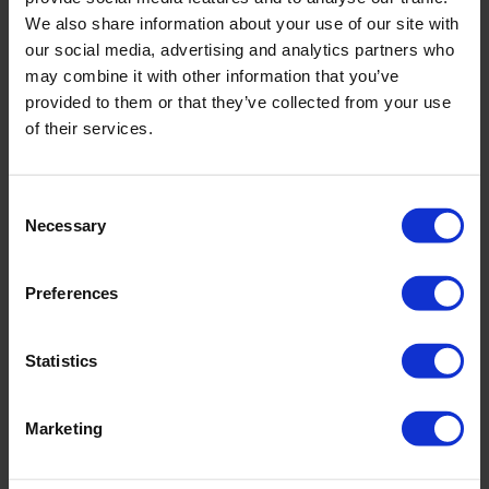
reproductrices et aux porcs sevrés.
We also share information about your use of our site with
our social media, advertising and analytics partners who
Nettoyage des unités avicoles : sols, murs,
may combine it with other information that you’ve
mangeoires, etc.
provided to them or that they’ve collected from your use
of their services.
Nettoyage des ustensiles d’alimentation.
Consent
Necessary
Selection
Preferences
Statistics
Marketing