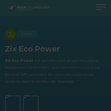
ROAM
TECHNOLOGY
Retour au menu principal
Retour au menu principal
Retour au menu principal
Retour au menu principal
Agro Solutions
Livestock Solutions
Industrial Applications
Medical Support
Clean
Industries
Industrie
Applications
Centre de connaissances
Zix Eco Power
Produits
Produits
Produits
Produits Medical Support
Zix Eco Power
est
un nettoyant alcalin moussant
Tous les cas
Tous les cas
Tous les cas
Tous les cas
hautement performant, spécialement conçu pour
éliminer efficacement les salissures organiques
tenaces dans le secteur de l’élevage.