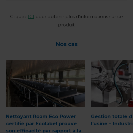
Cliquez
ICI
pour obtenir plus d’informations sur ce
produit.
Nos cas
Nettoyant Roam Eco Power
Gestion totale d
certifié par Ecolabel prouve
l’usine – Indust
son efficacité par rapport à la