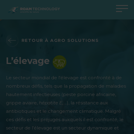
ROAM
TECHNOLOGY
Retour au menu principal
Retour au menu principal
Retour au menu principal
Retour au menu principal
Agro Solutions
Livestock Solutions
Industrial Applications
Medical Support
RETOUR À AGRO SOLUTIONS
Industries
Industrie
Applications
Centre de connaissances
L’élevage
Produits
Produits
Produits
Produits Medical Support
Tous les cas
Tous les cas
Tous les cas
Tous les cas
Le secteur mondial de l'élevage est confronté à de
nombreux défis, tels que la propagation de maladies
hautement infectieuses (peste porcine africaine,
grippe aviaire,
hépatite E
, ...), la résistance aux
antibiotiques et le changement climatique. Malgré
ces défis et les préjugés auxquels il est confronté, le
secteur de l'élevage est un secteur dynamique et