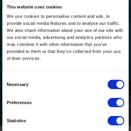
Candidatures
This website uses cookies
spontanées
We use cookies to personalise content and ads, to
provide social media features and to analyse our traffic.
Nous recherchons en permanence
We also share information about your use of our site with
des talents dans toutes les disciplines
our social media, advertising and analytics partners who
et nous pourrions donc être intéressés
may combine it with other information that you’ve
par vos services.
Nous aimerions
provided to them or that they’ve collected from your use
of their services.
recevoir votre candidature.
Cliquez sur
le bouton ci-dessous pour nous
envoyer votre CV et nous vous
Consent
répondrons dans les plus brefs délais !
Necessary
Selection
APPLIQUER MAINTENANT
Preferences
Statistics