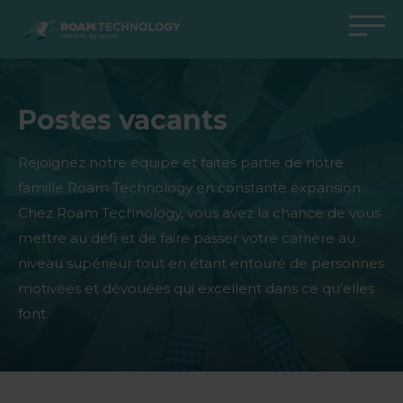
ROAM
TECHNOLOGY
Retour au menu principal
Retour au menu principal
Retour au menu principal
Retour au menu principal
Postes vacants
Agro Solutions
Livestock Solutions
Industrial Applications
Medical Support
Industries
Industrie
Applications
Centre de connaissances
Rejoignez notre équipe et faites partie de notre
famille Roam Technology en constante expansion.
Produits
Produits
Produits
Produits Medical Support
Chez Roam Technology, vous avez la chance de vous
Tous les cas
Tous les cas
Tous les cas
Tous les cas
mettre au défi et de faire passer votre carrière au
niveau supérieur tout en étant entouré de personnes
motivées et dévouées qui excellent dans ce qu’elles
font.