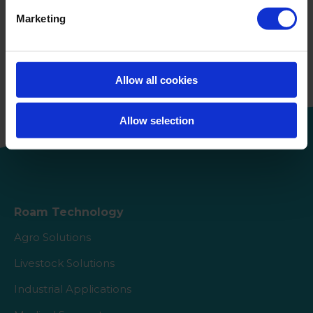
Marketing
Continue de lire
Nettoyant Roam Eco Power certifié
par Ecolabel prouve son efficacité
Allow all cookies
par rapport à la concurrence
Allow selection
Roam Technology
Agro Solutions
Livestock Solutions
Industrial Applications