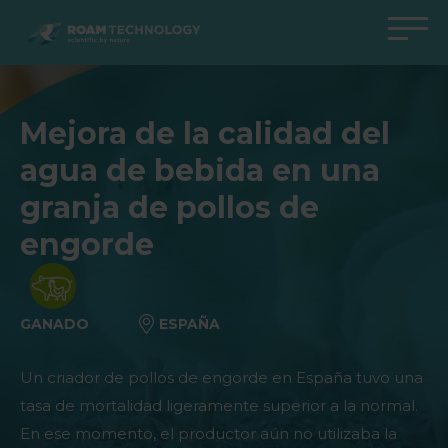
ROAM
TECHNOLOGY
Volver al menú principal
Volver al menú principal
Volver al menú principal
Volver al menú principal
Mejora de la calidad del
Agro Solutions
Livestock Solutions
Industrial Applications
Medical Support
agua de bebida en una
Industrias
Industria
Aplicaciones
Centro de conocimiento
granja de pollos de
Productos
Productos
Centro de Conocimiento
Productos Medical Support
engorde
Todos los casos
Todos los casos
Todos los casos
Todos los casos
GANADO
ESPAÑA
Un criador de pollos de engorde en España tuvo una
tasa de mortalidad ligeramente superior a la normal.
En ese momento, el productor aún no utilizaba la