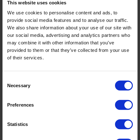
This website uses cookies
We use cookies to personalise content and ads, to
provide social media features and to analyse our traffic.
We also share information about your use of our site with
our social media, advertising and analytics partners who
Edad: 43 días
may combine it with other information that you’ve
provided to them or that they’ve collected from your use
of their services.
El criador controló la ingesta de agua y pudo
observar un aumento en la ingesta de agua al pasar a
Huwa-San TR-50. La ingesta de agua es un
Consent
parámetro importante, ya que da una indicación de la
Necessary
Selection
salud de los pollos, los pollos enfermos beben menos
que los sanos. Además, el criador mencionó que la
Preferences
yacija estaba muy seca teniendo en cuenta el
aumento del consumo de agua. También, el
Statistics
productor supervisó la mortalidad y la salud general
de los pollos, y los resultados fueron prometedores.