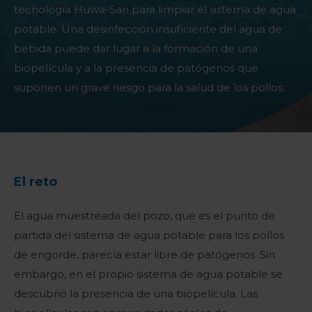
tecnología Huwa-San para limpiar el sistema de agua
potable. Una desinfección insuficiente del agua de
bebida puede dar lugar a la formación de una
biopelícula y a la presencia de patógenos que
suponen un grave riesgo para la salud de los pollos.
El reto
El agua muestreada del pozo, que es el punto de
partida del sistema de agua potable para los pollos
de engorde, parecía estar libre de patógenos. Sin
embargo, en el propio sistema de agua potable se
descubrió la presencia de una biopelícula. Las