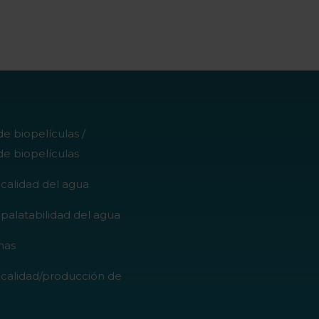
de biopelículas /
e biopelículas
 calidad del agua
 palatabilidad del agua
nas
 calidad/producción de