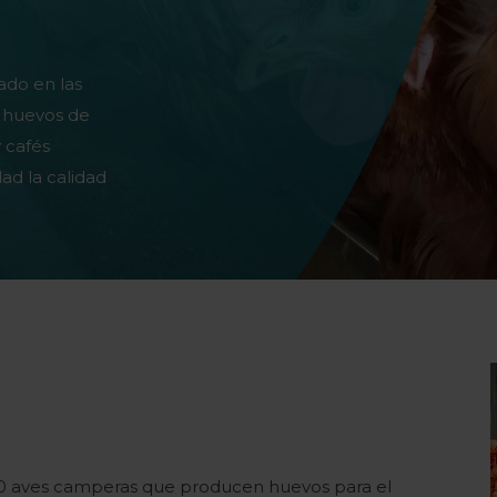
ado en las
a huevos de
 cafés
ad la calidad
000 aves camperas que producen huevos para el