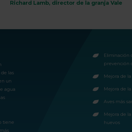
Richard Lamb, director de la granja Vale
Eliminación 
prevención d
n
de las
Mejora de la
 en un
Mejora de la
de agua
las
Aves más sa
Mejora de la
 tiene
huevos
 más