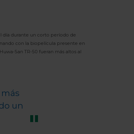
 día durante un corto período de
ando con la biopelícula presente en
e Huwa-San TR-50 fueran más altos al
o más
ido un