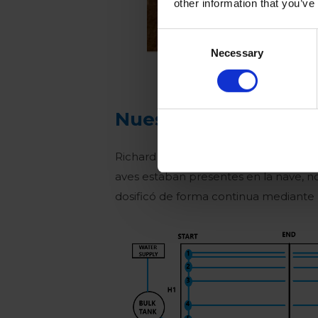
other information that you’ve
Consent
Necessary
Selection
Nuestra solución
Richard Lamb quiso hacer frente a es
aves estaban presentes en la nave, no
dosificó de forma continua mediante l