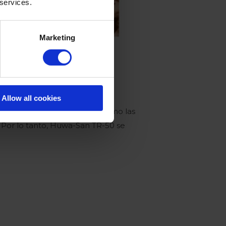
 services.
Marketing
Allow all cookies
 cambio a Huwa-San TR-50. Como las
. Por lo tanto, Huwa-San TR-50 se