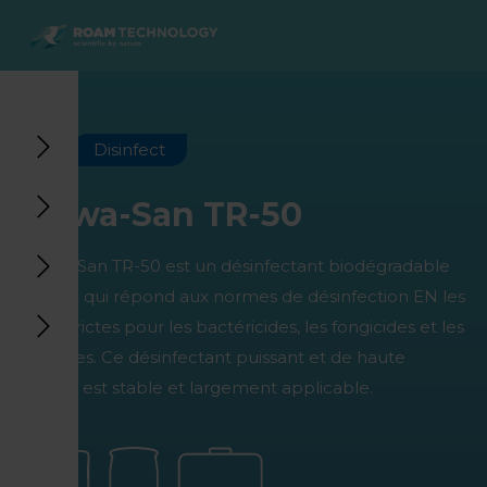
ROAM
TECHNOLOGY
Retour au menu principal
Retour au menu principal
Retour au menu principal
Retour au menu principal
Agro Solutions
Livestock Solutions
Industrial Applications
Medical Support
Disinfect
Industries
Industrie
Applications
Centre de connaissances
Huwa-San TR-50
Produits
Produits
Produits
Produits Medical Support
Huwa-San TR-50 est un désinfectant biodégradable
Tous les cas
Tous les cas
Tous les cas
Tous les cas
unique qui répond aux normes de désinfection EN les
plus strictes pour les bactéricides, les fongicides et les
virucides. Ce désinfectant puissant et de haute
qualité est stable et largement applicable.