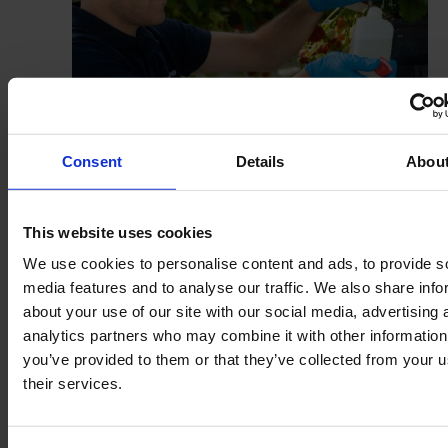
Consent
Details
Abou
Domaine d'application
This website uses cookies
Traitement de l'ensemble du système
We use cookies to personalise content and ads, to provide s
d'arrosage : systèmes de goutte à goutte,
media features and to analyse our traffic. We also share info
systèmes d'irrigation, systèmes de
about your use of our site with our social media, advertising 
pulvérisation, silos, hydroculture, gouttières,
analytics partners who may combine it with other information
etc.
you’ve provided to them or that they’ve collected from your u
their services.
Désinfection des surfaces, des outils et du
matériel, tels que les couteaux, les fusils,...