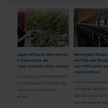
Nettoyage efficace des serres
Nettoyant Roam
– la clé d’un cycle de
certifié par Eco
nettoyage-désinfection réussi
son efficacité pa
concurrence
Il est de la plus haute importance
Une ferme porcine
pour les entreprises horticoles de
comté de Norfolk
supprimer tous les types de
grande importance
pathogènes …
ses animaux et vise