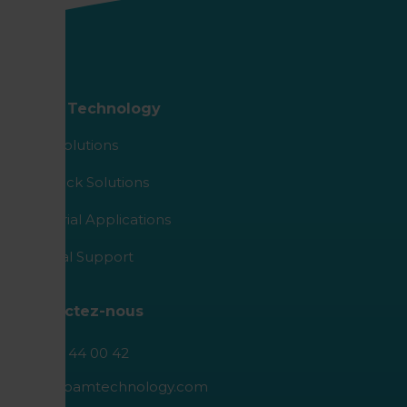
Roam Technology
Agro Solutions
Livestock Solutions
Industrial Applications
Medical Support
Contactez-nous
+32 89 44 00 42
info@roamtechnology.com