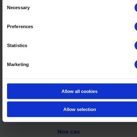
Consent
Necessary
Selection
Désinfection des pièces vides, des murs et
des sols par brumisation.
Preferences
Huwa-San est un biocide et soumis à certaines lois et réglementations par
Statistics
pays. Par conséquent, dans certains pays, notre gamme complète de
produits ou d’applications de produits peut ne pas être disponible. N’hésitez
Marketing
pas à nous contacter pour plus d’informations sur nos inscriptions. Utilisez
les biocides en toute sécurité. Lire attentivement l’étiquette avant
utilisation.
Allow all cookies
Cliquez
ICI
pour obtenir plus d’informations sur ce
Allow selection
produit.
Nos cas