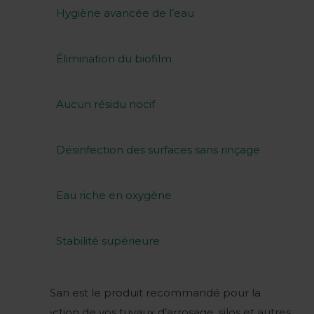
Hygiène avancée de l’eau
Élimination du biofilm
Aucun résidu nocif
Désinfection des surfaces sans rinçage
Eau riche en oxygène
Stabilité supérieure
Huwa-San est le produit recommandé pour la
désinfection de vos tuyaux d’arrosage, silos et autres