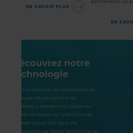
permanence un e
EN SAVOIR PLUS
EN SAVO
Découvrez notre
technologie
Notre procédure de combinaison du
peroxyde d’hydrogène et du
stabilisateur d’argent est unique au
monde et repose sur la technologie
originale Huwa-San, qui a été
développée par Roam Technology au