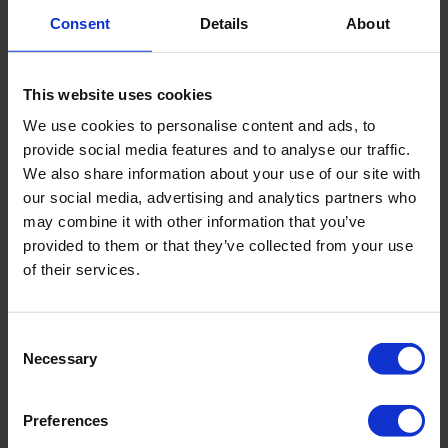
Consent
Details
About
This website uses cookies
We use cookies to personalise content and ads, to
provide social media features and to analyse our traffic.
Von links nach rechts: André van 't Hoog (Zuchtleiter Ter
We also share information about your use of our site with
Laak Orchids) und Niels Claes (Technischer Vertrieb
our social media, advertising and analytics partners who
BeNeLux Roam Technology).
may combine it with other information that you’ve
provided to them or that they’ve collected from your use
Wasserqualität Blumenzucht, BENELUX:
of their services.
Ter Laak Orchids
Ter Laak Orchids, ein bekannter niederländischer
Consent
Züchter von Phalaenopsis (Topforchideen), hat den
Necessary
Selection
BeNeLux Huwa-San Pokal in der Kategorie
Blumenzucht gewonnen. Dieses Unternehmen in
Preferences
Wateringen züchtet Phalaenopsis in