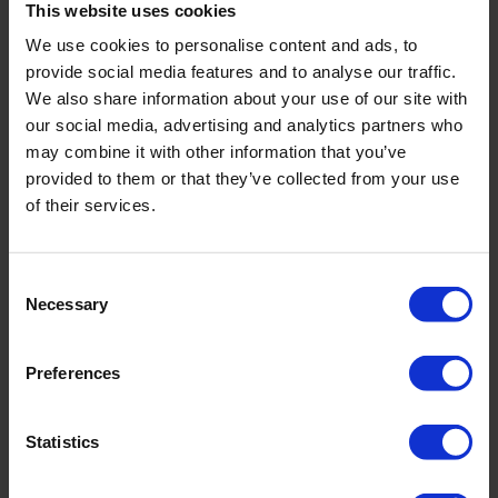
This website uses cookies
We use cookies to personalise content and ads, to
Die Vorteile
provide social media features and to analyse our traffic.
Das Lösungsportfolio von Roam Technology
We also share information about your use of our site with
ermöglicht unseren Kunden die Nutzung von
our social media, advertising and analytics partners who
Produkten mit einer Vielzahl von Vorteilen wie
may combine it with other information that you’ve
provided to them or that they’ve collected from your use
Wirksam
of their services.
Breites Wirkungsspektrum: bakterizid, fungizid,
Consent
viruzid und sporizid.
Necessary
Selection
Produktwirksamkeit in Kombination mit kurzer
Kontaktzeit!
Preferences
Unabhängig belegte Wirksamkeitsdaten
Statistics
Einfach zu benutzen