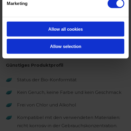
Marketing
Einfach, effizient und sicher für den Einsatz in
industriellen Umgebungen.
Allow all cookies
Desinfektionsmittel an Ort und Stelle lassen
Messbar, einfach zu implementieren und zu
Allow selection
überwachen
Günstiges Produktprofil
Status der Bio-Konformität
Kein Geruch, keine Farbe und kein Geschmack
Frei von Chlor und Alkohol
Kompatibel mit den verwendeten Materialien:
nicht korrosiv in der Gebrauchskonzentration.