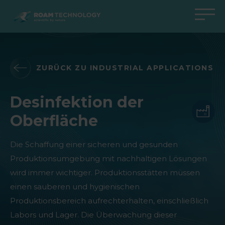
ROAM
TECHNOLOGY
Zurück zum Hauptmenü
Zurück zum Hauptmenü
Zurück zum Hauptmenü
Zurück zum Hauptmenü
Agro Solutions
Livestock Solutions
Industrial Applications
Medical Support
ZURÜCK ZU INDUSTRIAL APPLICATIONS
Branchen
Industrie
Anwendungen
Wissenszentrum
Desinfektion der
Produkte
Produkte
Produkte
Produkte Medical Support
Oberfläche
Alle Fälle
Alle Fälle
Alle Fälle
alle Fälle
Die Schaffung einer sicheren und gesunden
Produktionsumgebung mit nachhaltigen Lösungen
wird immer wichtiger. Produktionsstätten müssen
einen sauberen und hygienischen
Produktionsbereich aufrechterhalten, einschließlich
Labors und Lager. Die Überwachung dieser