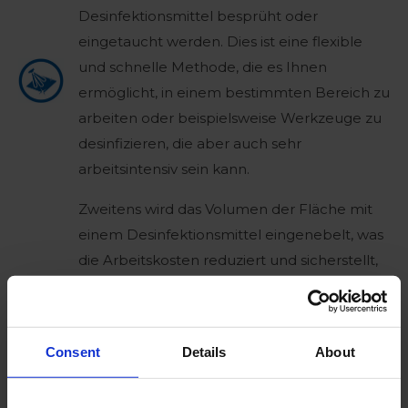
Desinfektionsmittel besprüht oder
eingetaucht werden. Dies ist eine flexible
und schnelle Methode, die es Ihnen
ermöglicht, in einem bestimmten Bereich zu
arbeiten oder beispielsweise Werkzeuge zu
desinfizieren, die aber auch sehr
arbeitsintensiv sein kann.
Zweitens wird das Volumen der Fläche mit
einem Desinfektionsmittel eingenebelt, was
die Arbeitskosten reduziert und sicherstellt,
dass alle Ritzen und Ecken desinfiziert
werden. Diese Methode erfordert jedoch
spezielles Material und sollte nur von
Consent
Details
About
autorisiertem Personal durchgeführt
werden.