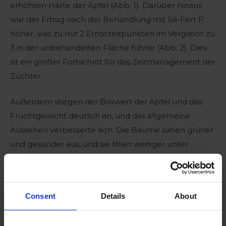
erhöhten Härte der Äpfel (Abb. 1). Darüber hinaus
war der Ertrag nach der Behandlung mit Sili-Fert P
höher, was zu nur 2 Erntezeitpunkten im Vergleich zu
3 in der unbehandelten Fläche führte (Abb. 2). Dies
ist ein großer Fortschritt für das Zeitmanagement der
Züchter.
Außerdem stiegen der Brixwert der Äpfel und das
Fruchtgewicht deutlich an, und das allgemeine
Aussehen verbesserte sich. Die Bäume sahen grüner
und gesünder aus, und sie litten weniger unter
Sonnenbrand. Dies ist der Tatsache zu verdanken,
dass der Einsatz von Sili-Fert P die
Pigmentproduktion steigert, was zu einer geringeren
Consent
Details
About
Schädigung durch UV-Licht führt.