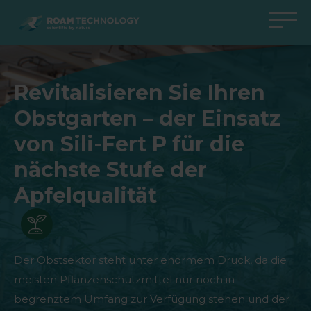
ROAM
TECHNOLOGY
Zurück zum Hauptmenü
Zurück zum Hauptmenü
Zurück zum Hauptmenü
Zurück zum Hauptmenü
Revitalisieren Sie Ihren
Agro Solutions
Livestock Solutions
Industrial Applications
Medical Support
Obstgarten – der Einsatz
Branchen
Industrie
Anwendungen
Wissenszentrum
von Sili-Fert P für die
Produkte
Produkte
Produkte
Produkte Medical Support
nächste Stufe der
Alle Fälle
Alle Fälle
Alle Fälle
alle Fälle
Apfelqualität
Der Obstsektor steht unter enormem Druck, da die
meisten Pflanzenschutzmittel nur noch in
begrenztem Umfang zur Verfügung stehen und der