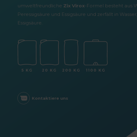
umweltfreundliche
Zix Virox
-Formel besteht aus W
Peressigsäure und Essigsäure und zerfällt in Wasser
Essigsäure.
5 KG
20 KG
200 KG
1100 KG
Kontaktiere uns