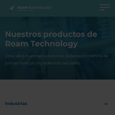
ROAM
TECHNOLOGY
Volver al menú principal
Volver al menú principal
Volver al menú principal
Volver al menú principal
Nuestros productos de
Agro Solutions
Livestock Solutions
Industrial Applications
Medical Support
Roam Technology
Industrias
Industria
Aplicaciones
Centro de conocimiento
Productos
Productos
Centro de Conocimiento
Productos Medical Support
Descubre nuestras soluciones, basadas en ciencia de
primer nivel y/o ingredientes naturales.
Todos los casos
Todos los casos
Todos los casos
Todos los casos
Industrias