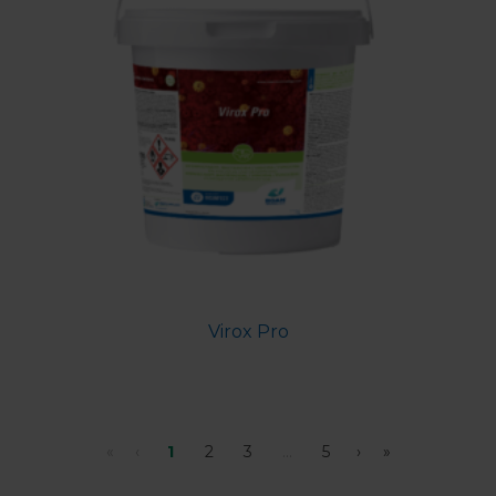
Virox Pro
«
‹
1
2
3
...
5
›
»