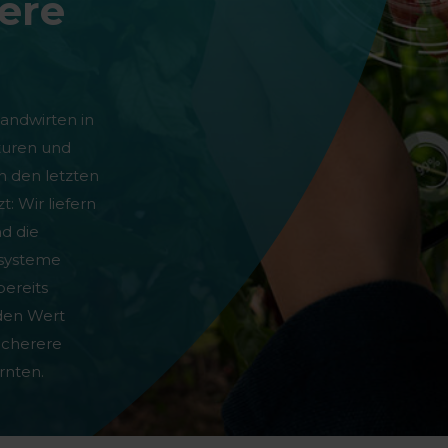
tere
andwirten in
turen und
n den letzten
: Wir liefern
d die
ssysteme
bereits
den Wert
sicherere
rnten.