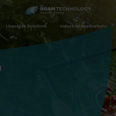
ROAM
TECHNO
Livestock Solutions
Industrial Applications
n