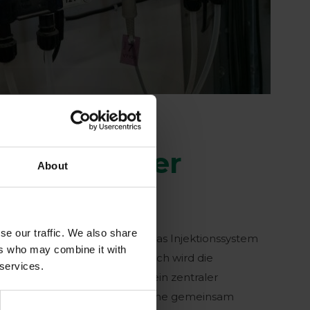
chritt weiter
About
se our traffic. We also share
hbruch kommt jedoch, wenn das Injektionssystem
ers who may combine it with
uter verbunden wird. Plötzlich wird die
 services.
Teil eines größeren Ganzen: ein zentraler
Bewässerung, Klima und Hygiene gemeinsam