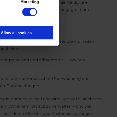
Marketing
strie 4.0-Integration, die intelligente digitale
schäftsabläufen kombiniert, bringt greifbare
itsbedingungen für Ihr Team.
Allow all cookies
orbeugung gegen Biofilm und reduzierte Risiken
ankheiten.
rtungsaufwand und effizienterer Huwa-San
ieden dank automatischer Überwachung und
ter Entscheidungen.
jekt entdecken die Landwirte, wie viel einfacher es
ystem von einem Ort aus zu verwalten – und wie
estition durch Effizienz und Kosteneinsparungen