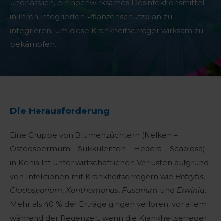
unerlässlich, ein hochwirksames Desinfektionsmittel
in Ihren integrierten Pflanzenschutzplan zu
integrieren, um diese Krankheitserreger wirksam zu
bekämpfen.
Die Herausforderung
Eine Gruppe von Blumenzüchtern (Nelken –
Osteospermum – Sukkulenten – Hedera – Scabiosa)
in Kenia litt unter wirtschaftlichen Verlusten aufgrund
von Infektionen mit Krankheitserregern wie
Botrytis
,
Cladosporium
,
Xanthomonas
,
Fusarium
und
Erwinia
.
Mehr als 40 % der Erträge gingen verloren, vor allem
während der Regenzeit, wenn die Krankheitserreger