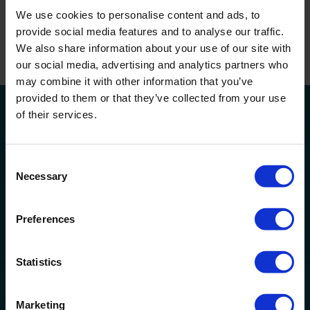
verstopften. Alle Betriebe innerhalb der Gruppe
We use cookies to personalise content and ads, to
beschlossen, diese Maßnahmen in ihr
provide social media features and to analyse our traffic.
Biosicherheitsprotokoll aufzunehmen.
We also share information about your use of our site with
our social media, advertising and analytics partners who
may combine it with other information that you’ve
provided to them or that they’ve collected from your use
of their services.
Die Ergebnisse
Der Einsatz von Huwa-San TR-50 auf verschiedenen
Consent
Necessary
Ebenen, wie z.B. bei der Desinfektion von
Selection
Oberflächen, Bewässerungswasser und
Kultursubstraten, hat sich als bemerkenswerte
Preferences
Strategie bei der Bekämpfung zahlreicher
schädlicher Krankheitserreger erwiesen, wodurch
Statistics
erhebliche Verluste vermieden werden konnten. Die
Umstellung von wöchentlicher Spülung auf
Marketing