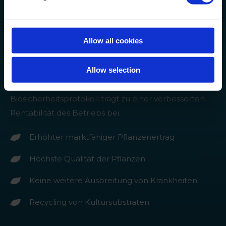
kontinuierliche Dosierung hat auch die Anzahl der
Spülungen pro Jahr erheblich reduziert (77% weniger
Spülungen), was zu einer jährlichen Reduzierung der
Allow all cookies
Produkt- und Arbeitskosten führt.
Allow selection
Die Integration von robusten
Desinfektionsmaßnahmen in Ihr
Biosicherheitsprotokoll trägt zu einer verbesserten
Rentabilität des Betriebs bei.
Erhöhter marktfähiger Pflanzenertrag
Höchste Qualität der Pflanzen
Keine weitere Ausbreitung von Krankheiten
Recycling von Kultursubstraten