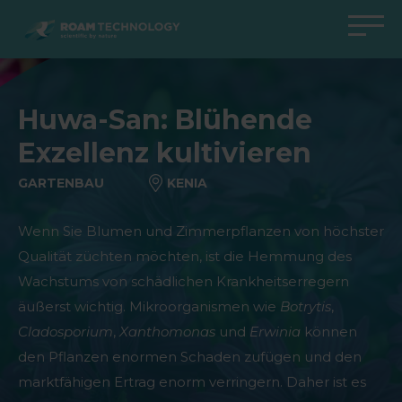
ROAM
TECHNOLOGY
Zurück zum Hauptmenü
Zurück zum Hauptmenü
Zurück zum Hauptmenü
Zurück zum Hauptmenü
Huwa-San: Blühende
Agro Solutions
Livestock Solutions
Industrial Applications
Medical Support
Exzellenz kultivieren
Branchen
Industrie
Anwendungen
Wissenszentrum
GARTENBAU
KENIA
Produkte
Produkte
Produkte
Produkte Medical Support
Alle Fälle
Alle Fälle
Alle Fälle
alle Fälle
Wenn Sie Blumen und Zimmerpflanzen von höchster
Qualität züchten möchten, ist die Hemmung des
Wachstums von schädlichen Krankheitserregern
äußerst wichtig. Mikroorganismen wie
Botrytis
,
Cladosporium
,
Xanthomonas
und
Erwinia
können
den Pflanzen enormen Schaden zufügen und den
marktfähigen Ertrag enorm verringern. Daher ist es