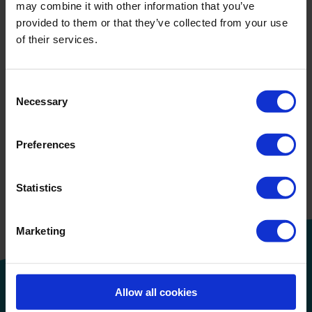
may combine it with other information that you’ve
Disinfect
provided to them or that they’ve collected from your use
Perform
of their services.
No Products Found
Consent
Necessary
Selection
Preferences
Weiter lesen
Roam Technology begrüßt neues
Produktmanagement-Team mit
Statistics
starkem wissenschaftlichen
Hintergrund
Marketing
Allow all cookies