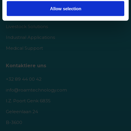
Roam Technology
Allow selection
Agro Solutions
Livestock Solutions
Industrial Applications
Medical Support
Kontaktiere uns
+32 89 44 00 42
info@roamtechnology.com
I.Z. Poort Genk 6835
Geleenlaan 24
B-3600