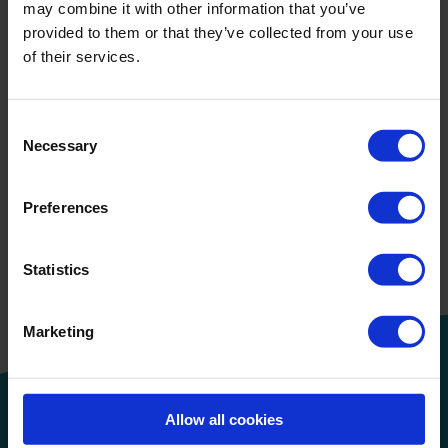
may combine it with other information that you’ve
Disinfect
provided to them or that they’ve collected from your use
Perform
of their services.
No Products Found
Consent
Necessary
Selection
Preferences
Weiter lesen
Hygiene, die zu besseren
Ergebnissen führt: eine Strategie
Statistics
der Reinigung – Desinfektion –
Leistung
Marketing
Allow all cookies