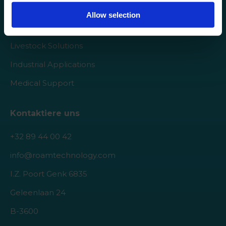
Roam Technology
Allow selection
Agro Solutions
Livestock Solutions
Industrial Applications
Medical Support
Kontaktiere uns
+32 89 44 00 42
info@roamtechnology.com
I.Z. Poort Genk 6835
Geleenlaan 24
B-3600